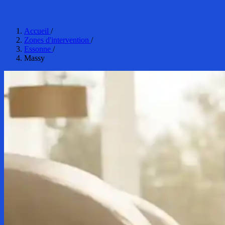
Accueil
/
Zones d'intervention
/
Essonne
/
Massy