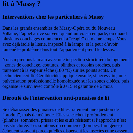
lit
à Massy ?
Interventions chez les particuliers à Massy
Dans les grands ensembles de Massy-Opéra ou du Nouveau
Villaine, l’appel arrive souvent quand un voisin en parle, ou quand
plusieurs couchages commencent à “réagir” en même temps. Vous
avez déjà isolé la literie, inspecté à la lampe, et la peur d’avoir
ramené le problème dans tout l’appartement prend le dessus.
Nous reprenons la main avec une inspection structurée du logement
: zones de couchage, coutures, plinthes et recoins proches, puis
traitement à la vapeur sèche (180 °C) sur les points actifs. Un
technicien certifié Certibiocide applique ensuite, si nécessaire, une
pulvérisation professionnelle homologuée sur les zones ciblées, puis
organise le suivi avec contrôle à J+15 et garantie de 6 mois.
Déroulé de l'intervention anti-punaises de lit
Se débarrasser des punaises de lit est rarement une question de
“produit”, mais de méthode. Elles se cachent profondément
(plinthes, sommiers, prises) et les œufs résistent si l’approche n’est
pas structurée. Les solutions du commerce (bombes, fumigènes)
échouent souvent parce qu’elles dispersent les insectes et ne cassent