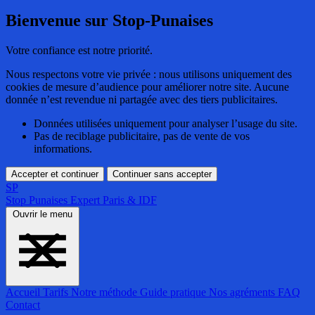
Bienvenue sur Stop-Punaises
Votre confiance est notre priorité.
Nous respectons votre vie privée : nous utilisons uniquement des
cookies de mesure d’audience pour améliorer notre site. Aucune
donnée n’est revendue ni partagée avec des tiers publicitaires.
Données utilisées uniquement pour analyser l’usage du site.
Pas de reciblage publicitaire, pas de vente de vos
informations.
Accepter et continuer
Continuer sans accepter
SP
Stop Punaises
Expert Paris & IDF
Ouvrir le menu
Accueil
Tarifs
Notre méthode
Guide pratique
Nos agréments
FAQ
Contact
Accueil
Tarifs
Notre méthode
Guide pratique
Nos agréments
FAQ