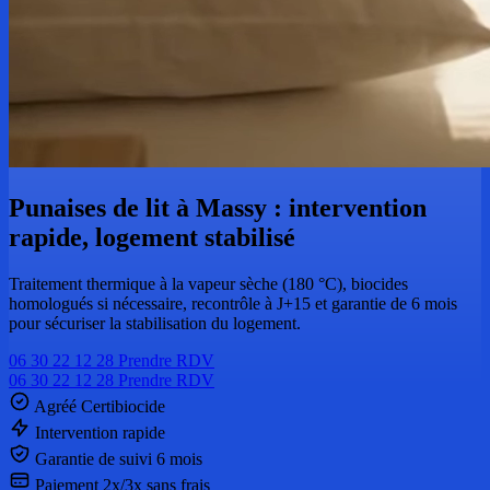
Punaises de lit à Massy : intervention
rapide, logement stabilisé
Traitement thermique à la vapeur sèche (180 °C), biocides
homologués si nécessaire, recontrôle à J+15 et garantie de 6 mois
pour sécuriser la stabilisation du logement.
06 30 22 12 28
Prendre RDV
06 30 22 12 28
Prendre RDV
Agréé Certibiocide
Intervention rapide
Garantie de suivi 6 mois
Paiement 2x/3x sans frais