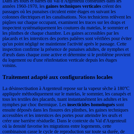
Dans les tours et barres du Val d'Argenteuil construites dans les
années 1960-1970, les
gaines techniques verticales
créent des
passages où les punaises circulent entre étages en suivant les
colonnes électriques et les canalisations. Nos techniciens relèvent les
piqûres sur chaque occupant, examinent les traces sur les draps et
inspectent systématiquement les coutures du matelas, le sommier et
les plinthes de chaque chambre. Les gaines accessibles par les
placards et les interstices des portes palières sont vérifiées pour éviter
qu'un point négligé ne maintienne l'activité après le passage. Cette
inspection confirme la présence de punaises adultes, de nymphes et
d'œufs dans chaque zone active et détermine si le problème provient
du logement ou d'une réinfestation verticale depuis les étages
voisins.
Traitement adapté aux configurations locales
La désinsectisation à Argenteuil repose sur la vapeur sèche à 180°C
appliquée méthodiquement sur le matelas, le sommier, les canapés et
tous les textiles des placards, tuant instantanément les adultes et les
nymphes par choc thermique. Les
insecticides homologués
sont
ensuite déposés dans les fissures des plinthes, les gaines techniques
accessibles et les interstices des portes pour atteindre les œufs et
créer une barrière résiduelle. Dans le contexte du Val d'Argenteuil
où la densité favorise les migrations entre logements, cette
combinaison casse le cycle de reproduction sur toute sa durée, de