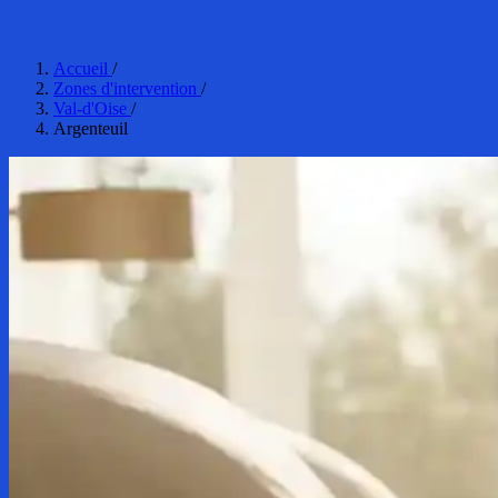
Accueil
/
Zones d'intervention
/
Val-d'Oise
/
Argenteuil