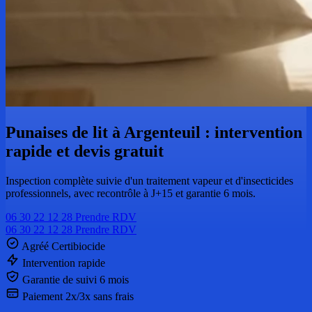
Punaises de lit à Argenteuil : intervention
rapide et devis gratuit
Inspection complète suivie d'un traitement vapeur et d'insecticides
professionnels, avec recontrôle à J+15 et garantie 6 mois.
06 30 22 12 28
Prendre RDV
06 30 22 12 28
Prendre RDV
Agréé Certibiocide
Intervention rapide
Garantie de suivi 6 mois
Paiement 2x/3x sans frais