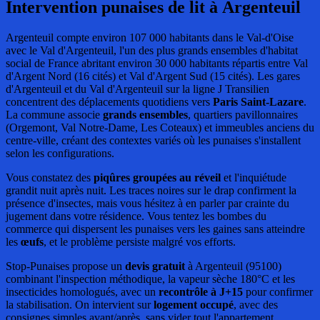
Intervention punaises de lit
à Argenteuil
Argenteuil compte environ 107 000 habitants dans le Val-d'Oise
avec le Val d'Argenteuil, l'un des plus grands ensembles d'habitat
social de France abritant environ 30 000 habitants répartis entre Val
d'Argent Nord (16 cités) et Val d'Argent Sud (15 cités). Les gares
d'Argenteuil et du Val d'Argenteuil sur la ligne J Transilien
concentrent des déplacements quotidiens vers
Paris Saint-Lazare
.
La commune associe
grands ensembles
, quartiers pavillonnaires
(Orgemont, Val Notre-Dame, Les Coteaux) et immeubles anciens du
centre-ville, créant des contextes variés où les punaises s'installent
selon les configurations.
Vous constatez des
piqûres groupées au réveil
et l'inquiétude
grandit nuit après nuit. Les traces noires sur le drap confirment la
présence d'insectes, mais vous hésitez à en parler par crainte du
jugement dans votre résidence. Vous tentez les bombes du
commerce qui dispersent les punaises vers les gaines sans atteindre
les
œufs
, et le problème persiste malgré vos efforts.
Stop-Punaises propose un
devis gratuit
à Argenteuil (95100)
combinant l'inspection méthodique, la vapeur sèche 180°C et les
insecticides homologués, avec un
recontrôle à J+15
pour confirmer
la stabilisation. On intervient sur
logement occupé
, avec des
consignes simples avant/après, sans vider tout l'appartement.