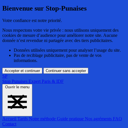
Bienvenue sur Stop-Punaises
Votre confiance est notre priorité.
Nous respectons votre vie privée : nous utilisons uniquement des
cookies de mesure d’audience pour améliorer notre site. Aucune
donnée n’est revendue ni partagée avec des tiers publicitaires.
Données utilisées uniquement pour analyser l’usage du site.
Pas de reciblage publicitaire, pas de vente de vos
informations.
Accepter et continuer
Continuer sans accepter
SP
Stop Punaises
Expert Paris & IDF
Ouvrir le menu
Accueil
Tarifs
Notre méthode
Guide pratique
Nos agréments
FAQ
Contact
Accueil
Tarifs
Notre méthode
Guide pratique
Nos agréments
FAQ