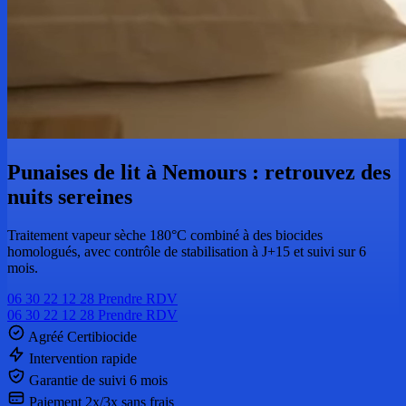
Punaises de lit à Nemours : retrouvez des
nuits sereines
Traitement vapeur sèche 180°C combiné à des biocides
homologués, avec contrôle de stabilisation à J+15 et suivi sur 6
mois.
06 30 22 12 28
Prendre RDV
06 30 22 12 28
Prendre RDV
Agréé Certibiocide
Intervention rapide
Garantie de suivi 6 mois
Paiement 2x/3x sans frais