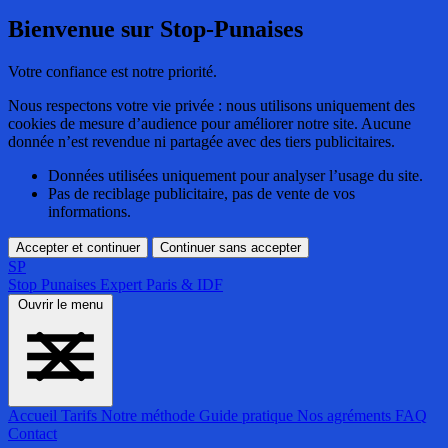
Bienvenue sur Stop-Punaises
Votre confiance est notre priorité.
Nous respectons votre vie privée : nous utilisons uniquement des
cookies de mesure d’audience pour améliorer notre site. Aucune
donnée n’est revendue ni partagée avec des tiers publicitaires.
Données utilisées uniquement pour analyser l’usage du site.
Pas de reciblage publicitaire, pas de vente de vos
informations.
Accepter et continuer
Continuer sans accepter
SP
Stop Punaises
Expert Paris & IDF
Ouvrir le menu
Accueil
Tarifs
Notre méthode
Guide pratique
Nos agréments
FAQ
Contact
Accueil
Tarifs
Notre méthode
Guide pratique
Nos agréments
FAQ