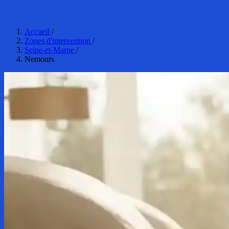
Accueil
/
Zones d'intervention
/
Seine-et-Marne
/
Nemours