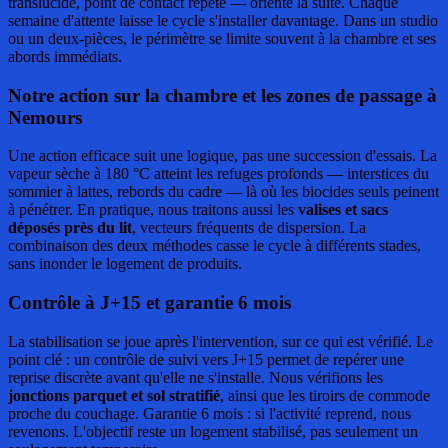
translucide, point de contact répété — oriente la suite. Chaque
semaine d'attente laisse le cycle s'installer davantage. Dans un studio
ou un deux-pièces, le périmètre se limite souvent à la chambre et ses
abords immédiats.
Notre action sur la chambre et les zones de passage à
Nemours
Une action efficace suit une logique, pas une succession d'essais. La
vapeur sèche à 180 °C atteint les refuges profonds — interstices du
sommier à lattes, rebords du cadre — là où les biocides seuls peinent
à pénétrer. En pratique, nous traitons aussi les
valises et sacs
déposés près du lit
, vecteurs fréquents de dispersion. La
combinaison des deux méthodes casse le cycle à différents stades,
sans inonder le logement de produits.
Contrôle à J+15 et garantie 6 mois
La stabilisation se joue après l'intervention, sur ce qui est vérifié. Le
point clé : un contrôle de suivi vers J+15 permet de repérer une
reprise discrète avant qu'elle ne s'installe. Nous vérifions les
jonctions parquet et sol stratifié
, ainsi que les tiroirs de commode
proche du couchage. Garantie 6 mois : si l'activité reprend, nous
revenons. L'objectif reste un logement stabilisé, pas seulement un