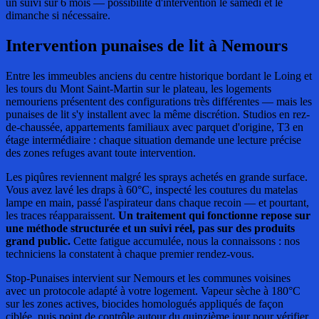
un suivi sur 6 mois — possibilité d'intervention le samedi et le
dimanche si nécessaire.
Intervention punaises de lit
à Nemours
Entre les immeubles anciens du centre historique bordant le Loing et
les tours du Mont Saint-Martin sur le plateau, les logements
nemouriens présentent des configurations très différentes — mais les
punaises de lit s'y installent avec la même discrétion. Studios en rez-
de-chaussée, appartements familiaux avec parquet d'origine, T3 en
étage intermédiaire : chaque situation demande une lecture précise
des zones refuges avant toute intervention.
Les piqûres reviennent malgré les sprays achetés en grande surface.
Vous avez lavé les draps à 60°C, inspecté les coutures du matelas
lampe en main, passé l'aspirateur dans chaque recoin — et pourtant,
les traces réapparaissent.
Un traitement qui fonctionne repose sur
une méthode structurée et un suivi réel, pas sur des produits
grand public.
Cette fatigue accumulée, nous la connaissons : nos
techniciens la constatent à chaque premier rendez-vous.
Stop-Punaises intervient sur Nemours et les communes voisines
avec un protocole adapté à votre logement. Vapeur sèche à 180°C
sur les zones actives, biocides homologués appliqués de façon
ciblée, puis point de contrôle autour du quinzième jour pour vérifier