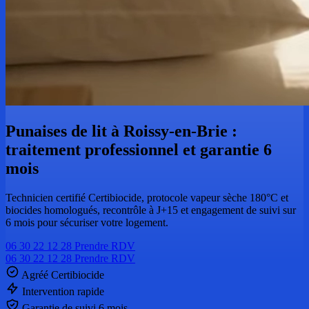
Punaises de lit à Roissy-en-Brie :
traitement professionnel et garantie 6
mois
Technicien certifié Certibiocide, protocole vapeur sèche 180°C et
biocides homologués, recontrôle à J+15 et engagement de suivi sur
6 mois pour sécuriser votre logement.
06 30 22 12 28
Prendre RDV
06 30 22 12 28
Prendre RDV
Agréé Certibiocide
Intervention rapide
Garantie de suivi 6 mois