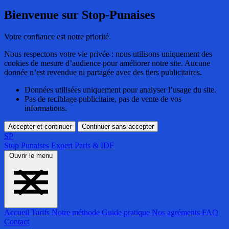
Bienvenue sur Stop-Punaises
Votre confiance est notre priorité.
Nous respectons votre vie privée : nous utilisons uniquement des
cookies de mesure d’audience pour améliorer notre site. Aucune
donnée n’est revendue ni partagée avec des tiers publicitaires.
Données utilisées uniquement pour analyser l’usage du site.
Pas de reciblage publicitaire, pas de vente de vos
informations.
Accepter et continuer
Continuer sans accepter
SP
Stop Punaises
Expert Paris & IDF
Ouvrir le menu
Accueil
Tarifs
Notre méthode
Guide pratique
Nos agréments
FAQ
Contact
Accueil
Tarifs
Notre méthode
Guide pratique
Nos agréments
FAQ