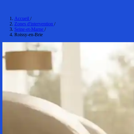
Accueil
/
Zones d'intervention
/
Seine-et-Marne
/
Roissy-en-Brie