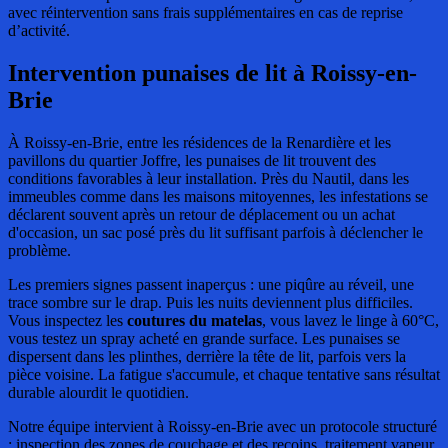
avec réintervention sans frais supplémentaires en cas de reprise
d’activité.
Intervention punaises de lit
à Roissy-en-
Brie
À Roissy-en-Brie, entre les résidences de la Renardière et les
pavillons du quartier Joffre, les punaises de lit trouvent des
conditions favorables à leur installation. Près du Nautil, dans les
immeubles comme dans les maisons mitoyennes, les infestations se
déclarent souvent après un retour de déplacement ou un achat
d'occasion, un sac posé près du lit suffisant parfois à déclencher le
problème.
Les premiers signes passent inaperçus : une piqûre au réveil, une
trace sombre sur le drap. Puis les nuits deviennent plus difficiles.
Vous inspectez les
coutures du matelas
, vous lavez le linge à 60°C,
vous testez un spray acheté en grande surface. Les punaises se
dispersent dans les plinthes, derrière la tête de lit, parfois vers la
pièce voisine. La fatigue s'accumule, et chaque tentative sans résultat
durable alourdit le quotidien.
Notre équipe intervient à Roissy-en-Brie avec un protocole structuré
: inspection des zones de couchage et des recoins, traitement vapeur