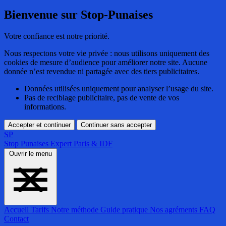
Bienvenue sur Stop-Punaises
Votre confiance est notre priorité.
Nous respectons votre vie privée : nous utilisons uniquement des
cookies de mesure d’audience pour améliorer notre site. Aucune
donnée n’est revendue ni partagée avec des tiers publicitaires.
Données utilisées uniquement pour analyser l’usage du site.
Pas de reciblage publicitaire, pas de vente de vos
informations.
Accepter et continuer
Continuer sans accepter
SP
Stop Punaises
Expert Paris & IDF
Ouvrir le menu
Accueil
Tarifs
Notre méthode
Guide pratique
Nos agréments
FAQ
Contact
Accueil
Tarifs
Notre méthode
Guide pratique
Nos agréments
FAQ