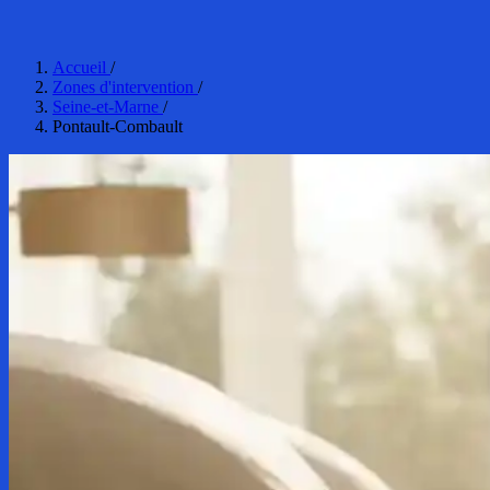
Accueil
/
Zones d'intervention
/
Seine-et-Marne
/
Pontault-Combault