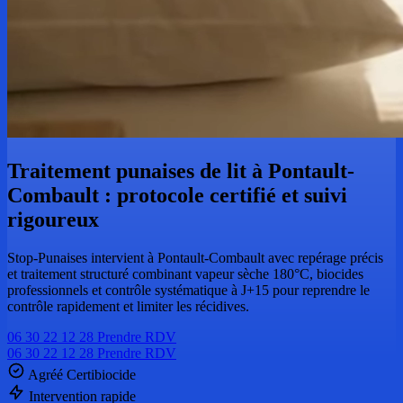
Traitement punaises de lit à Pontault-
Combault : protocole certifié et suivi
rigoureux
Stop-Punaises intervient à Pontault-Combault avec repérage précis
et traitement structuré combinant vapeur sèche 180°C, biocides
professionnels et contrôle systématique à J+15 pour reprendre le
contrôle rapidement et limiter les récidives.
06 30 22 12 28
Prendre RDV
06 30 22 12 28
Prendre RDV
Agréé Certibiocide
Intervention rapide