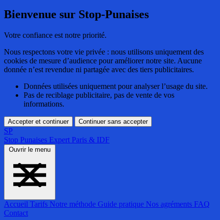
Bienvenue sur Stop-Punaises
Votre confiance est notre priorité.
Nous respectons votre vie privée : nous utilisons uniquement des
cookies de mesure d’audience pour améliorer notre site. Aucune
donnée n’est revendue ni partagée avec des tiers publicitaires.
Données utilisées uniquement pour analyser l’usage du site.
Pas de reciblage publicitaire, pas de vente de vos
informations.
Accepter et continuer
Continuer sans accepter
SP
Stop Punaises
Expert Paris & IDF
Ouvrir le menu
Accueil
Tarifs
Notre méthode
Guide pratique
Nos agréments
FAQ
Contact
Accueil
Tarifs
Notre méthode
Guide pratique
Nos agréments
FAQ