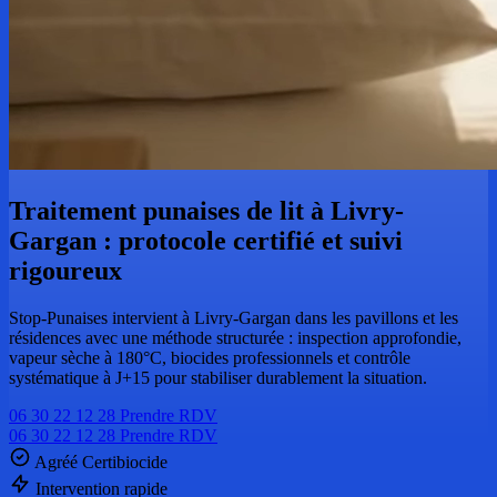
Traitement punaises de lit à Livry-
Gargan : protocole certifié et suivi
rigoureux
Stop-Punaises intervient à Livry-Gargan dans les pavillons et les
résidences avec une méthode structurée : inspection approfondie,
vapeur sèche à 180°C, biocides professionnels et contrôle
systématique à J+15 pour stabiliser durablement la situation.
06 30 22 12 28
Prendre RDV
06 30 22 12 28
Prendre RDV
Agréé Certibiocide
Intervention rapide