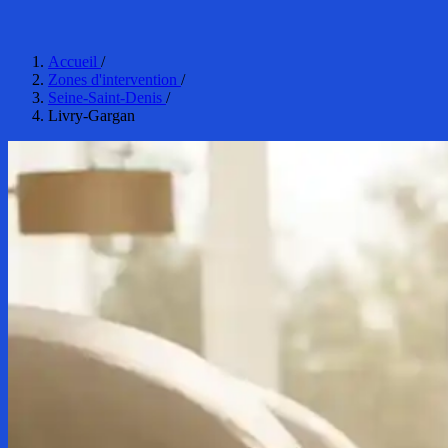
Accueil
/
Zones d'intervention
/
Seine-Saint-Denis
/
Livry-Gargan