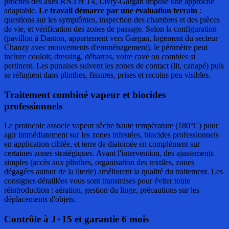
proches des axes RN3 et T4, Livry-Gargan impose une approche
adaptable.
Le travail démarre par une évaluation terrain
:
questions sur les symptômes, inspection des chambres et des pièces
de vie, et vérification des zones de passage. Selon la configuration
(pavillon à Danton, appartement vers Gargan, logement du secteur
Chanzy avec mouvements d'emménagement), le périmètre peut
inclure couloir, dressing, débarras, voire cave ou combles si
pertinent. Les punaises suivent les zones de contact (lit, canapé) puis
se réfugient dans plinthes, fissures, prises et recoins peu visibles.
Traitement combiné vapeur et biocides
professionnels
Le protocole associe vapeur sèche haute température (180°C) pour
agir immédiatement sur les zones infestées, biocides professionnels
en application ciblée, et terre de diatomée en complément sur
certaines zones stratégiques. Avant l'intervention, des ajustements
simples (accès aux plinthes, organisation des textiles, zones
dégagées autour de la literie) améliorent la qualité du traitement. Les
consignes détaillées vous sont transmises pour éviter toute
réintroduction : aération, gestion du linge, précautions sur les
déplacements d'objets.
Contrôle à J+15 et garantie 6 mois