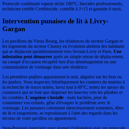
Protocole combinant vapeur sèche 180°C, biocides professionnels,
technicien certifié Certibiocide, contrôle à J+15 et garantie 6 mois.
Intervention punaises de lit
à Livry-
Gargan
Les pavillons du Vieux Bourg, les résidences du secteur Gargan et
les logements du secteur Chanzy en évolution abritent des habitants
qui se déplacent quotidiennement vers Sevran-Livry et Paris.
Une
infestation peut démarrer
après un simple retour de déplacement,
un canapé d'occasion récupéré lors d'un déménagement ou une
contamination de voisinage dans une résidence.
Les premières piqûres apparaissent la nuit, alignées sur les bras ou
les jambes. Vous inspectez frénétiquement les coutures du matelas à
la recherche de traces noires, lavez tout à 60°C, tentez les sprays du
commerce qui ne font que disperser les insectes vers les plinthes et
les combles.
L'angoisse s'installe
: nuits hachées, peur de
contaminer vos enfants, gêne d'évoquer le problème avec le
voisinage. Les punaises colonisent silencieusement sommiers, têtes
de lit et rangements, se reproduisant à l'abri des regards dans les
recoins de votre pavillon ou appartement.
Stop-Punaises intervient pour stopper l'infestation avec un protocole