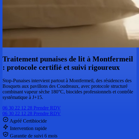
Traitement punaises de lit à Montfermeil
: protocole certifié et suivi rigoureux
Stop-Punaises intervient partout à Montfermeil, des résidences des
Bosquets aux pavillons des Coudreaux, avec protocole structuré
combinant vapeur sèche 180°C, biocides professionnels et contrôle
systématique à J+15.
06 30 22 12 28
Prendre RDV
06 30 22 12 28
Prendre RDV
Agréé Certibiocide
Intervention rapide
Garantie de suivi 6 mois