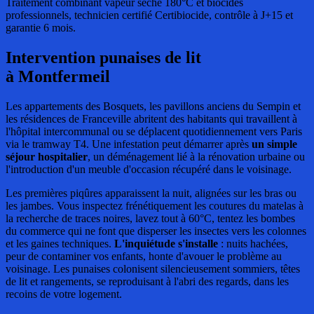
Traitement combinant vapeur sèche 180°C et biocides
professionnels, technicien certifié Certibiocide, contrôle à J+15 et
garantie 6 mois.
Intervention punaises de lit
à Montfermeil
Les appartements des Bosquets, les pavillons anciens du Sempin et
les résidences de Franceville abritent des habitants qui travaillent à
l'hôpital intercommunal ou se déplacent quotidiennement vers Paris
via le tramway T4. Une infestation peut démarrer après
un simple
séjour hospitalier
, un déménagement lié à la rénovation urbaine ou
l'introduction d'un meuble d'occasion récupéré dans le voisinage.
Les premières piqûres apparaissent la nuit, alignées sur les bras ou
les jambes. Vous inspectez frénétiquement les coutures du matelas à
la recherche de traces noires, lavez tout à 60°C, tentez les bombes
du commerce qui ne font que disperser les insectes vers les colonnes
et les gaines techniques.
L'inquiétude s'installe
: nuits hachées,
peur de contaminer vos enfants, honte d'avouer le problème au
voisinage. Les punaises colonisent silencieusement sommiers, têtes
de lit et rangements, se reproduisant à l'abri des regards, dans les
recoins de votre logement.