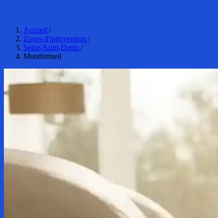
Accueil
/
Zones d'intervention
/
Seine-Saint-Denis
/
Montfermeil