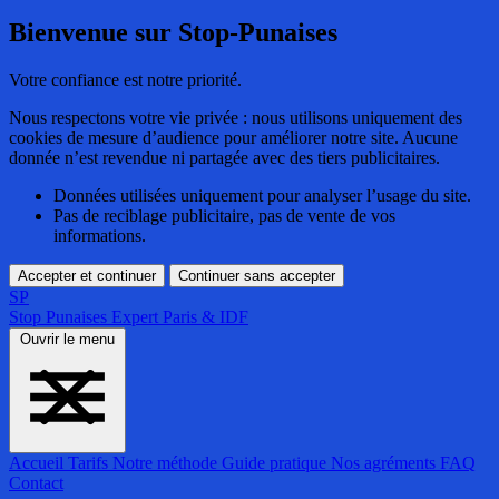
Bienvenue sur Stop-Punaises
Votre confiance est notre priorité.
Nous respectons votre vie privée : nous utilisons uniquement des
cookies de mesure d’audience pour améliorer notre site. Aucune
donnée n’est revendue ni partagée avec des tiers publicitaires.
Données utilisées uniquement pour analyser l’usage du site.
Pas de reciblage publicitaire, pas de vente de vos
informations.
Accepter et continuer
Continuer sans accepter
SP
Stop Punaises
Expert Paris & IDF
Ouvrir le menu
Accueil
Tarifs
Notre méthode
Guide pratique
Nos agréments
FAQ
Contact
Accueil
Tarifs
Notre méthode
Guide pratique
Nos agréments
FAQ