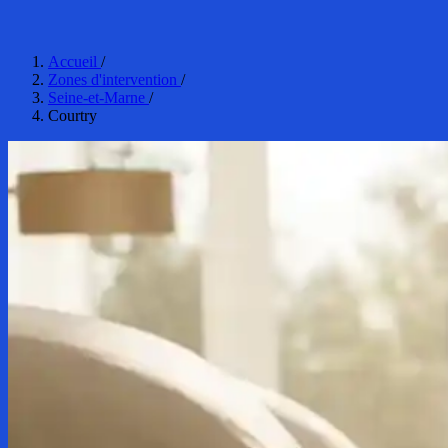
Accueil
/
Zones d'intervention
/
Seine-et-Marne
/
Courtry