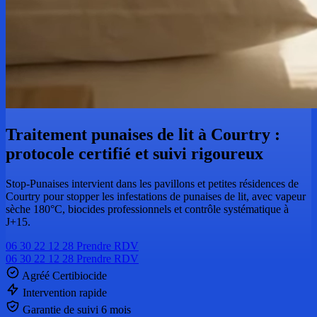
Traitement punaises de lit à Courtry :
protocole certifié et suivi rigoureux
Stop-Punaises intervient dans les pavillons et petites résidences de
Courtry pour stopper les infestations de punaises de lit, avec vapeur
sèche 180°C, biocides professionnels et contrôle systématique à
J+15.
06 30 22 12 28
Prendre RDV
06 30 22 12 28
Prendre RDV
Agréé Certibiocide
Intervention rapide
Garantie de suivi 6 mois