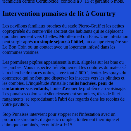
technicien certifié Certibiocide, contrôle à J+15 et garantie 6 mois.
Intervention punaises de lit
à Courtry
Les pavillons familiaux proches du stade Pierre-Graff et les petites
copropriétés du centre-ville abritent des habitants qui se déplacent
quotidiennement vers Chelles, Montfermeil ou Paris. Une infestation
peut surgir après
un simple séjour à l'hôtel
, un canapé récupéré sur
Le Bon Coin ou un contact avec un logement infesté dans les
communes voisines.
Les premières piqûres apparaissent la nuit, alignées sur les bras ou
les jambes. Vous inspectez frénétiquement les coutures du matelas à
la recherche de traces noires, lavez tout à 60°C, tentez les sprays du
commerce qui ne font que disperser les insectes vers les plinthes et
les combles. L'inquiétude s'installe :
nuits hachées, peur de
contaminer vos enfants
, honte d'avouer le problème au voisinage.
Les punaises colonisent silencieusement sommiers, têtes de lit et
rangements, se reproduisant à l'abri des regards dans les recoins de
votre pavillon.
Stop-Punaises intervient pour stopper net l'infestation avec un
protocole structuré : diagnostic complet, traitement thermique et
chimique combinés, recontrôle à J+15.