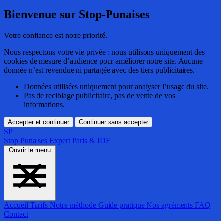
Bienvenue sur Stop-Punaises
Votre confiance est notre priorité.
Nous respectons votre vie privée : nous utilisons uniquement des
cookies de mesure d’audience pour améliorer notre site. Aucune
donnée n’est revendue ni partagée avec des tiers publicitaires.
Données utilisées uniquement pour analyser l’usage du site.
Pas de reciblage publicitaire, pas de vente de vos
informations.
Accepter et continuer
Continuer sans accepter
SP
Stop Punaises
Expert Paris & IDF
Ouvrir le menu
Accueil
Tarifs
Notre méthode
Guide pratique
Nos agréments
FAQ
Contact
Accueil
Tarifs
Notre méthode
Guide pratique
Nos agréments
FAQ