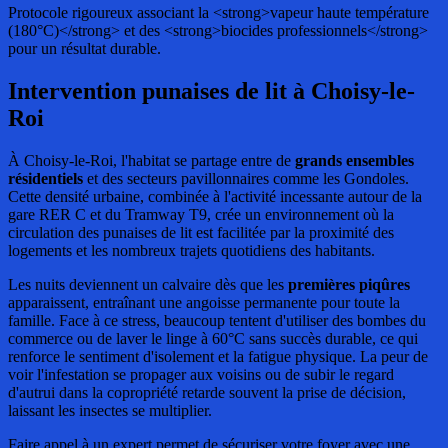
Protocole rigoureux associant la <strong>vapeur haute température
(180°C)</strong> et des <strong>biocides professionnels</strong>
pour un résultat durable.
Intervention punaises de lit
à Choisy-le-
Roi
À Choisy-le-Roi, l'habitat se partage entre de
grands ensembles
résidentiels
et des secteurs pavillonnaires comme les Gondoles.
Cette densité urbaine, combinée à l'activité incessante autour de la
gare RER C et du Tramway T9, crée un environnement où la
circulation des punaises de lit est facilitée par la proximité des
logements et les nombreux trajets quotidiens des habitants.
Les nuits deviennent un calvaire dès que les
premières piqûres
apparaissent, entraînant une angoisse permanente pour toute la
famille. Face à ce stress, beaucoup tentent d'utiliser des bombes du
commerce ou de laver le linge à 60°C sans succès durable, ce qui
renforce le sentiment d'isolement et la fatigue physique. La peur de
voir l'infestation se propager aux voisins ou de subir le regard
d'autrui dans la copropriété retarde souvent la prise de décision,
laissant les insectes se multiplier.
Faire appel à un expert permet de sécuriser votre foyer avec une