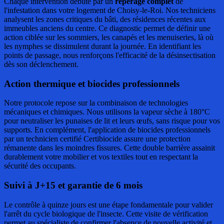
Chaque intervention débute par un
repérage complet
de
l'infestation dans votre logement de Choisy-le-Roi. Nos techniciens
analysent les zones critiques du bâti, des résidences récentes aux
immeubles anciens du centre. Ce diagnostic permet de définir une
action ciblée sur les sommiers, les canapés et les menuiseries, là où
les nymphes se dissimulent durant la journée. En identifiant les
points de passage, nous renforçons l'efficacité de la désinsectisation
dès son déclenchement.
Action thermique et biocides professionnels
Notre protocole repose sur la combinaison de technologies
mécaniques et chimiques. Nous utilisons la vapeur sèche à 180°C
pour neutraliser les punaises de lit et leurs œufs, sans risque pour vos
supports. En complément, l'application de biocides professionnels
par un technicien certifié Certibiocide assure une protection
rémanente dans les moindres fissures. Cette double barrière assainit
durablement votre mobilier et vos textiles tout en respectant la
sécurité des occupants.
Suivi à J+15 et garantie de 6 mois
Le contrôle à quinze jours est une étape fondamentale pour valider
l'arrêt du cycle biologique de l'insecte. Cette visite de vérification
permet au spécialiste de confirmer l'absence de nouvelle activité et