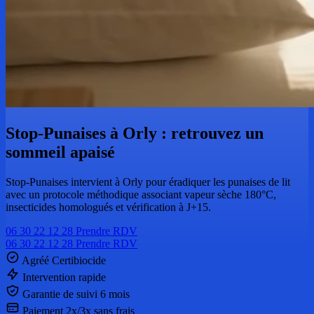
Stop-Punaises à Orly : retrouvez un
sommeil apaisé
Stop-Punaises intervient à Orly pour éradiquer les punaises de lit
avec un protocole méthodique associant vapeur sèche 180°C,
insecticides homologués et vérification à J+15.
06 30 22 12 28
Prendre RDV
06 30 22 12 28
Prendre RDV
Agréé Certibiocide
Intervention rapide
Garantie de suivi 6 mois
Paiement 2x/3x sans frais