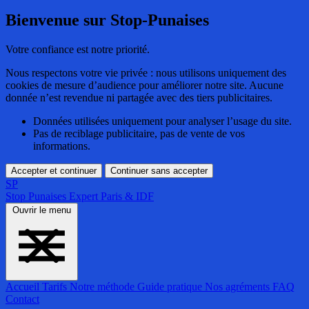
Bienvenue sur Stop-Punaises
Votre confiance est notre priorité.
Nous respectons votre vie privée : nous utilisons uniquement des
cookies de mesure d’audience pour améliorer notre site. Aucune
donnée n’est revendue ni partagée avec des tiers publicitaires.
Données utilisées uniquement pour analyser l’usage du site.
Pas de reciblage publicitaire, pas de vente de vos
informations.
Accepter et continuer
Continuer sans accepter
SP
Stop Punaises
Expert Paris & IDF
Ouvrir le menu
Accueil
Tarifs
Notre méthode
Guide pratique
Nos agréments
FAQ
Contact
Accueil
Tarifs
Notre méthode
Guide pratique
Nos agréments
FAQ