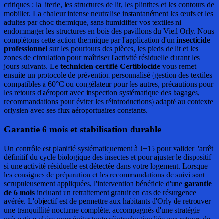
critiques : la literie, les structures de lit, les plinthes et les contours de
mobilier. La chaleur intense neutralise instantanément les œufs et les
adultes par choc thermique, sans humidifier vos textiles ni
endommager les structures en bois des pavillons du Vieil Orly. Nous
complétons cette action thermique par l'application d'un
insecticide
professionnel
sur les pourtours des pièces, les pieds de lit et les
zones de circulation pour maîtriser l'activité résiduelle durant les
jours suivants. Le
technicien certifié Certibiocide
vous remet
ensuite un protocole de prévention personnalisé (gestion des textiles
compatibles à 60°C ou congélateur pour les autres, précautions pour
les retours d'aéroport avec inspection systématique des bagages,
recommandations pour éviter les réintroductions) adapté au contexte
orlysien avec ses flux aéroportuaires constants.
Garantie 6 mois et stabilisation durable
Un contrôle est planifié systématiquement à J+15 pour valider l'arrêt
définitif du cycle biologique des insectes et pour ajuster le dispositif
si une activité résiduelle est détectée dans votre logement. Lorsque
les consignes de préparation et les recommandations de suivi sont
scrupuleusement appliquées, l'intervention bénéficie d'une
garantie
de 6 mois
incluant un retraitement gratuit en cas de résurgence
avérée. L'objectif est de permettre aux habitants d'Orly de retrouver
une tranquillité nocturne complète, accompagnés d'une stratégie
préventive claire pour éviter toute réintroduction liée aux retours de