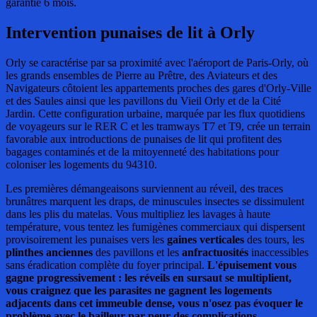
garantie 6 mois.
Intervention punaises de lit
à Orly
Orly se caractérise par sa proximité avec l'aéroport de Paris-Orly, où
les grands ensembles de Pierre au Prêtre, des Aviateurs et des
Navigateurs côtoient les appartements proches des gares d'Orly-Ville
et des Saules ainsi que les pavillons du Vieil Orly et de la Cité
Jardin. Cette configuration urbaine, marquée par les flux quotidiens
de voyageurs sur le RER C et les tramways T7 et T9, crée un terrain
favorable aux introductions de punaises de lit qui profitent des
bagages contaminés et de la mitoyenneté des habitations pour
coloniser les logements du 94310.
Les premières démangeaisons surviennent au réveil, des traces
brunâtres marquent les draps, de minuscules insectes se dissimulent
dans les plis du matelas. Vous multipliez les lavages à haute
température, vous tentez les fumigènes commerciaux qui dispersent
provisoirement les punaises vers les
gaines verticales
des tours, les
plinthes anciennes
des pavillons et les
anfractuosités
inaccessibles
sans éradication complète du foyer principal.
L'épuisement vous
gagne progressivement : les réveils en sursaut se multiplient,
vous craignez que les parasites ne gagnent les logements
adjacents dans cet immeuble dense, vous n'osez pas évoquer le
problème avec le bailleur par peur des complications.