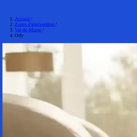
Accueil
/
Zones d'intervention
/
Val-de-Marne
/
Orly