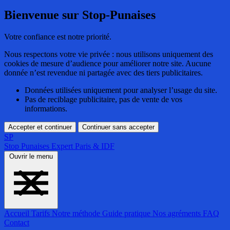
Bienvenue sur Stop-Punaises
Votre confiance est notre priorité.
Nous respectons votre vie privée : nous utilisons uniquement des
cookies de mesure d’audience pour améliorer notre site. Aucune
donnée n’est revendue ni partagée avec des tiers publicitaires.
Données utilisées uniquement pour analyser l’usage du site.
Pas de reciblage publicitaire, pas de vente de vos
informations.
Accepter et continuer
Continuer sans accepter
SP
Stop Punaises
Expert Paris & IDF
Ouvrir le menu
Accueil
Tarifs
Notre méthode
Guide pratique
Nos agréments
FAQ
Contact
Accueil
Tarifs
Notre méthode
Guide pratique
Nos agréments
FAQ