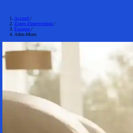
Accueil
/
Zones d'intervention
/
Essonne
/
Athis-Mons