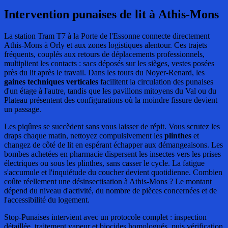
Intervention punaises de lit à Athis-Mons
La station Tram T7 à la Porte de l'Essonne connecte directement
Athis-Mons à Orly et aux zones logistiques alentour. Ces trajets
fréquents, couplés aux retours de déplacements professionnels,
multiplient les contacts : sacs déposés sur les sièges, vestes posées
près du lit après le travail. Dans les tours du Noyer-Renard, les
gaines techniques verticales
facilitent la circulation des punaises
d'un étage à l'autre, tandis que les pavillons mitoyens du Val ou du
Plateau présentent des configurations où la moindre fissure devient
un passage.
Les piqûres se succèdent sans vous laisser de répit. Vous scrutez les
draps chaque matin, nettoyez compulsivement les
plinthes
et
changez de côté de lit en espérant échapper aux démangeaisons. Les
bombes achetées en pharmacie dispersent les insectes vers les prises
électriques ou sous les plinthes, sans casser le cycle. La fatigue
s'accumule et l'inquiétude du coucher devient quotidienne. Combien
coûte réellement une désinsectisation à Athis-Mons ? Le montant
dépend du niveau d'activité, du nombre de pièces concernées et de
l'accessibilité du logement.
Stop-Punaises intervient avec un protocole complet : inspection
détaillée, traitement vapeur et biocides homologués, puis vérification