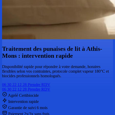
Traitement des punaises de lit à Athis-
Mons : intervention rapide
Disponibilité rapide pour répondre à votre demande, horaires
flexibles selon vos contraintes, protocole complet vapeur 180°C et
biocides professionnels homologués.
06 30 22 12 28
Prendre RDV
06 30 22 12 28
Prendre RDV
Agréé Certibiocide
Intervention rapide
Garantie de suivi 6 mois
Paiement 2x/3x sans frais