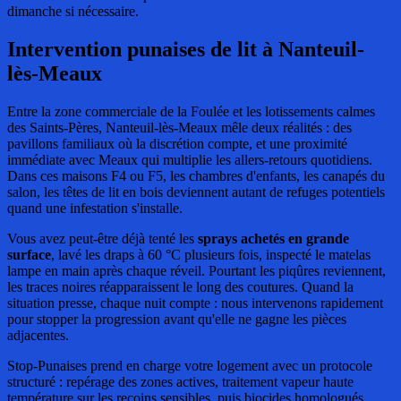
dimanche si nécessaire.
Intervention punaises de lit
à Nanteuil-
lès-Meaux
Entre la zone commerciale de la Foulée et les lotissements calmes
des Saints-Pères, Nanteuil-lès-Meaux mêle deux réalités : des
pavillons familiaux où la discrétion compte, et une proximité
immédiate avec Meaux qui multiplie les allers-retours quotidiens.
Dans ces maisons F4 ou F5, les chambres d'enfants, les canapés du
salon, les têtes de lit en bois deviennent autant de refuges potentiels
quand une infestation s'installe.
Vous avez peut-être déjà tenté les
sprays achetés en grande
surface
, lavé les draps à 60 °C plusieurs fois, inspecté le matelas
lampe en main après chaque réveil. Pourtant les piqûres reviennent,
les traces noires réapparaissent le long des coutures. Quand la
situation presse, chaque nuit compte : nous intervenons rapidement
pour stopper la progression avant qu'elle ne gagne les pièces
adjacentes.
Stop-Punaises prend en charge votre logement avec un protocole
structuré : repérage des zones actives, traitement vapeur haute
température sur les recoins sensibles, puis biocides homologués