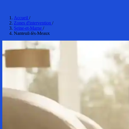
Accueil
/
Zones d'intervention
/
Seine-et-Marne
/
Nanteuil-lès-Meaux