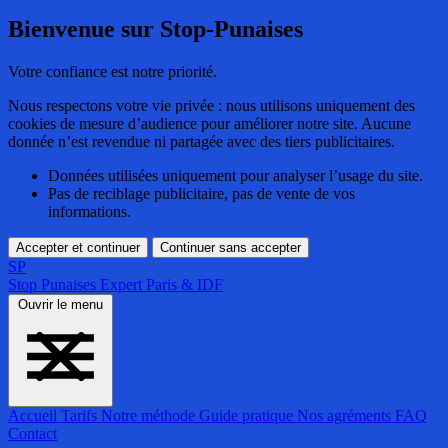
Bienvenue sur Stop-Punaises
Votre confiance est notre priorité.
Nous respectons votre vie privée : nous utilisons uniquement des
cookies de mesure d’audience pour améliorer notre site. Aucune
donnée n’est revendue ni partagée avec des tiers publicitaires.
Données utilisées uniquement pour analyser l’usage du site.
Pas de reciblage publicitaire, pas de vente de vos
informations.
Accepter et continuer
Continuer sans accepter
SP
Stop Punaises
Expert Paris & IDF
Ouvrir le menu
Accueil
Tarifs
Notre méthode
Guide pratique
Nos agréments
FAQ
Contact
Accueil
Tarifs
Notre méthode
Guide pratique
Nos agréments
FAQ