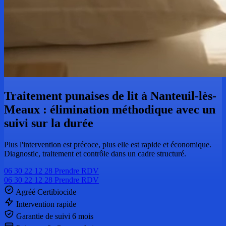
Traitement punaises de lit à Nanteuil-lès-
Meaux : élimination méthodique avec un
suivi sur la durée
Plus l'intervention est précoce, plus elle est rapide et économique.
Diagnostic, traitement et contrôle dans un cadre structuré.
06 30 22 12 28
Prendre RDV
06 30 22 12 28
Prendre RDV
Agréé Certibiocide
Intervention rapide
Garantie de suivi 6 mois